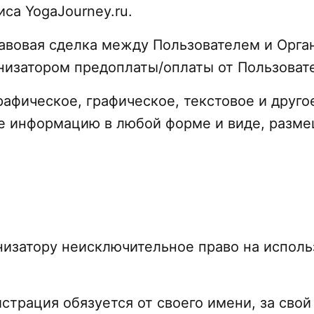
са YogaJourney.ru.
правовая сделка между Пользователем и Орга
низатором предоплаты/оплаты от Пользоват
графическое, графическое, текстовое и друг
е информацию в любой форме и виде, разм
низатору неисключительное право на исполь
трация обязуется от своего имени, за свой 