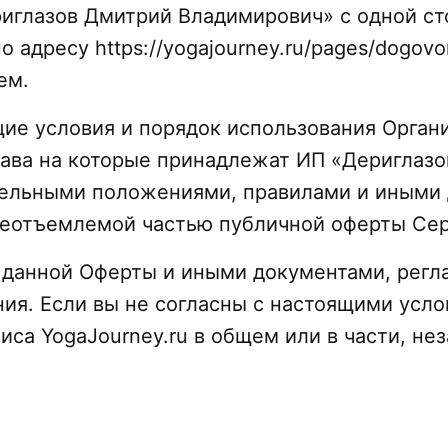
глазов Дмитрий Владимирович» с одной ст
адресу https://yogajourney.ru/pages/dogovor
ем.
е условия и порядок использования Организ
ава на которые принадлежат ИП «Дериглазо
дельными положениями, правилами и иными
еотъемлемой частью публичной оферты Серв
и данной Оферты и иными документами, рег
ания. Если вы не согласны с настоящими усл
са YogaJourney.ru в общем или в части, не