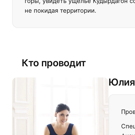
горы, увидеть ущелье Кудырдагон с
не покидая территории.
Кто проводит
Юлия
Пров
Спец