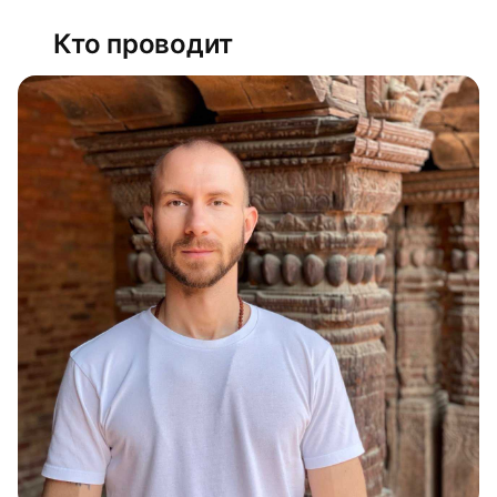
тревожности и способах
саморегуляции
Кто проводит
Бесконечное море, неспешные
прогулки, уютная тёплая атмосфера и
полное право никуда не торопиться
Живописные треккинги по Ликийской
тропе с захватывающими видами
Вечернее восхождение к Химере –
легендарной горе, где огонь
вырывается прямо из-под земли