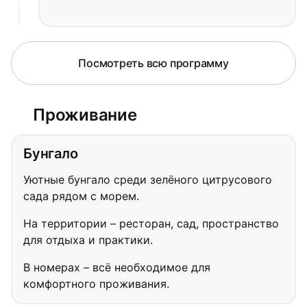
Посмотреть всю программу
Проживание
Бунгало
Плавная, бережная хатха-йога,
адаптированная под ваше состояние
Уютные бунгало среди зелёного цитрусового
Медитативные погружения и
сада рядом с морем.
дыхательные упражнения для
На территории – ресторан, сад, пространство
успокоения нервной системы
для отдыха и практики.
Техники осознанного расслабления,
позволяющие отпустить глубокие
В номерах – всё необходимое для
зажимы
комфортного проживания.
Семинары о природе стресса,