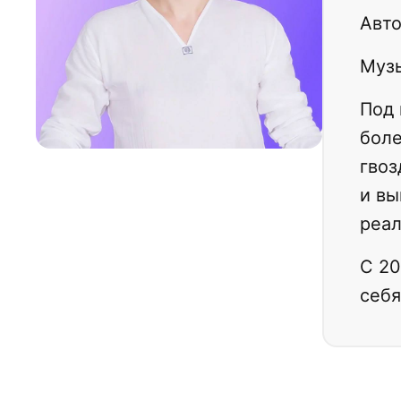
Авто
Музы
Под
боле
гвоз
и вы
реа
С 20
себя