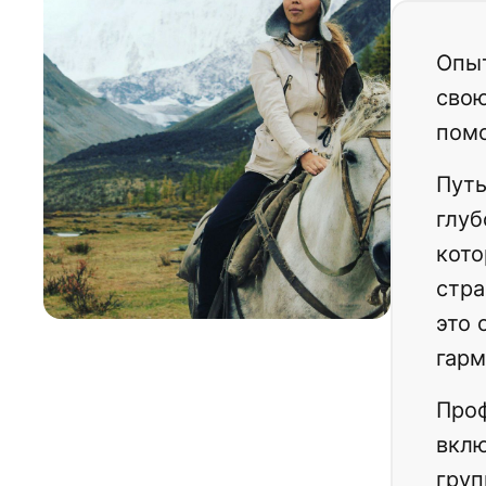
Опыт
свою
помо
Путь
глуб
кото
стра
это 
гарм
Проф
вклю
груп