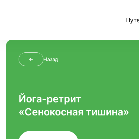
Пут
Назад
Йога-ретрит
«Сенокосная тишина»