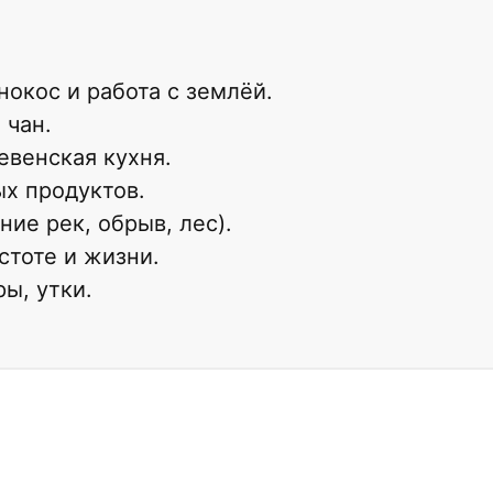
нокос и работа с землёй.
 чан.
евенская кухня.
х продуктов.
ие рек, обрыв, лес).
стоте и жизни.
ы, утки.