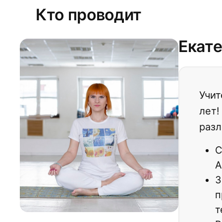
Кто проводит
Екат
Учит
лет!
разл
С
А
З
п
т