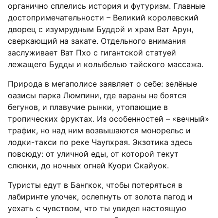
органично сплелись история и футуризм. Главные
достопримечательности – Великий королевский
дворец с изумрудным Буддой и храм Ват Арун,
сверкающий на закате. Отдельного внимания
заслуживает Ват Пхо с гигантской статуей
лежащего Будды и колыбелью тайского массажа.
Природа в мегаполисе заявляет о себе: зелёные
оазисы парка Люмпини, где вараны не боятся
бегунов, и плавучие рынки, утопающие в
тропических фруктах. Из особенностей – «вечный»
трафик, но над ним возвышаются монорельс и
лодки-такси по реке Чаупхрая. Экзотика здесь
повсюду: от уличной еды, от которой текут
слюнки, до ночных огней Куори Скайуок.
Туристы едут в Бангкок, чтобы потеряться в
лабиринте улочек, ослепнуть от золота пагод и
уехать с чувством, что ты увидел настоящую