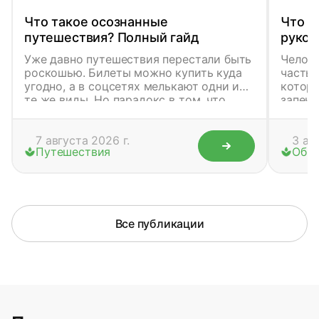
Что такое осознанные
Что т
путешествия? Полный гайд
руков
Уже давно путешествия перестали быть
Челове
роскошью. Билеты можно купить куда
часть 
угодно, а в соцсетях мелькают одни и
которо
те же виды. Но парадокс в том, что
запеча
люди стали возвращаться из поездок
скрыты
более уставшими, чем до них. Мы
даже 
меняем страны, но не меняем привычку
7 августа 2026 г.
событи
3 ав
Путешествия
Обра
тревожиться. Мы смотрим на закаты, но
знаков
думаем о рабочих письмах. Это явление
нескол
называют «туристический автоматизм»
хирома
– когда тело перемещается, а сознание
находи
остаётся в офисе.
психол
наблюд
Все публикации