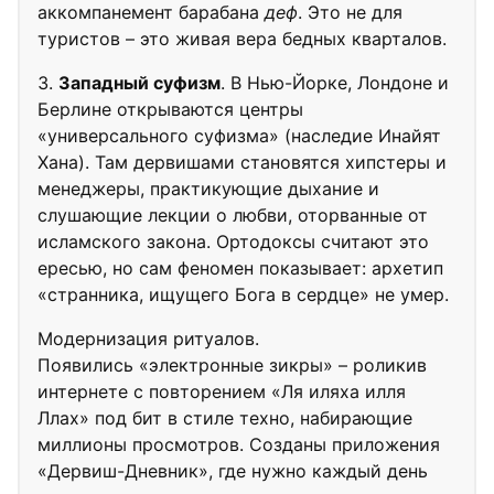
аккомпанемент барабана
деф
. Это не для
туристов – это живая вера бедных кварталов.
Западный суфизм
. В Нью-Йорке, Лондоне и
Берлине открываются центры
«универсального суфизма» (наследие Инайят
Хана). Там дервишами становятся хипстеры и
менеджеры, практикующие дыхание и
слушающие лекции о любви, оторванные от
исламского закона. Ортодоксы считают это
ересью, но сам феномен показывает: архетип
«странника, ищущего Бога в сердце» не умер.
Модернизация ритуалов.
Появились «электронные зикры» – роликив
интернете с повторением «Ля иляха илля
Ллах» под бит в стиле техно, набирающие
миллионы просмотров. Созданы приложения
«Дервиш-Дневник», где нужно каждый день