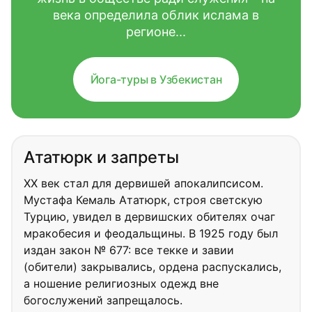
века определила облик ислама в
регионе...
Йога-туры в Узбекистан
Ататюрк и запреты
XX век стал для дервишей апокалипсисом.
Мустафа Кемаль Ататюрк, строя светскую
Турцию, увидел в дервишских обителях очаг
мракобесия и феодальщины. В 1925 году был
издан закон № 677: все текке и завии
(обители) закрывались, ордена распускались,
а ношение религиозных одежд вне
богослужений запрещалось.