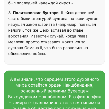
был последней надеждой сироты.
Политические бунтари
. Шейхи дервишей
часто были агентурой султана, но если султан
нарушал закон шариата (например, повышал
налоги), тот же шейх вставал во главе
восстания. Известен случай, когда глава
мевлеви просто отказался молиться за
султана Османа II, что было равносильно
объявлению войны.
А вы знали, что сердцем этого духовного
мира остаётся орден Накшбандийя,
основанный великим бухарцем
Бахоуддином Накшбандом. Его философия
– «зиярат» (паломничество к святыням) и
жизнь в обществе ради служения – на