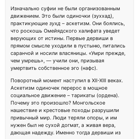
Изначально суфии не были организованным
движением. Это были одиночки (зуххад),
практикующие
зухд
– аскетизм. Они боялись,
что роскошь Омейядского халифата уведет
верующих от истины. Первые дервиши в
прямом смысле уходили в пустыню, питались
саранчой и носили власяницы. «Умри прежде,
чем умрешь», — учили они, призывая
умертвить собственное эго (нафс).
Поворотный момент наступил в XII-XIII веках.
Аскетизм одиночек перерос в мощное
социальное движение – тарикаты (ордена).
Почему это произошло? Монгольское
нашествие и крестовые походы разрушили
привычный мир. Люди теряли опоры, и им
нужен был не сухой догмат, а живая вера,
дающая надежду. Именно тогда дервиши из