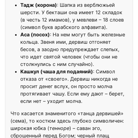
Тадж (корона)
: Шапка из верблюжьей
шерсти. У бекташи она имеет 12 складок
(в честь 12 имамов), у мевлеви – 18 слоев
(символ букв арабского алфавита).
Аса (посох)
: На нем могут быть железные
кольца. Звеня ими, дервиш отгоняет
бесов, а заодно предупреждает слепых,
что идет святой человек (чтобы они не
столкнулись с ним случайно).
Кашкул (чаша для подаяний)
: Символ
отказа от «своего». Дервиш никогда не
просит денег вслух, он просто молча
протягивает чашу. Если ему дают – берет,
если нет – уходит молча.
Что касается знаменитого «танца дервишей»
(сема), то костюм здесь глубоко символичен:
широкая юбка (
тенноре
) – саван эго,
сброшенный перед Богом; черный плащ