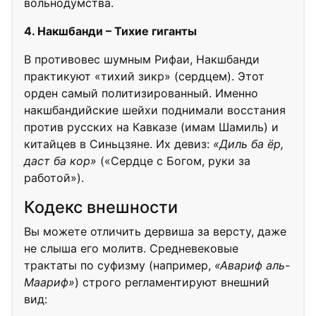
вольнодумства.
4. Накшбанди – Тихие гиганты
В противовес шумным Рифаи, Накшбанди
практикуют «тихий зикр» (сердцем). Этот
орден самый политизированный. Именно
накшбандийские шейхи поднимали восстания
против русских на Кавказе (имам Шамиль) и
китайцев в Синьцзяне. Их девиз:
«Диль ба ёр,
даст ба кор»
(«Сердце с Богом, руки за
работой»).
Кодекс внешности
Вы можете отличить дервиша за версту, даже
не слыша его молитв. Средневековые
трактаты по суфизму (например,
«Авариф аль-
Маариф»
) строго регламентируют внешний
вид: