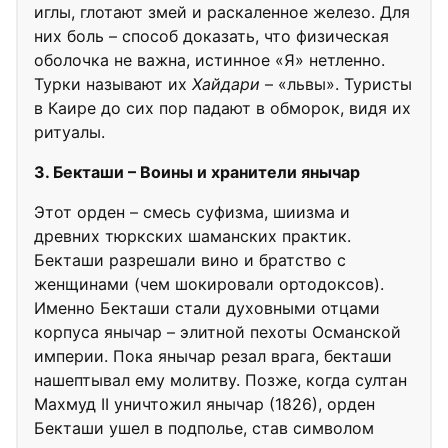
иглы, глотают змей и раскаленное железо. Для
них боль – способ доказать, что физическая
оболочка не важна, истинное «Я» нетленно.
Турки называют их
Хайдари
– «львы». Туристы
в Каире до сих пор падают в обморок, видя их
ритуалы.
3. Бекташи – Воины и хранители янычар
Этот орден – смесь суфизма, шиизма и
древних тюркских шаманских практик.
Бекташи разрешали вино и братство с
женщинами (чем шокировали ортодоксов).
Именно Бекташи стали духовными отцами
корпуса янычар – элитной пехоты Османской
империи. Пока янычар резал врага, бекташи
нашептывал ему молитву. Позже, когда султан
Махмуд II уничтожил янычар (1826), орден
Бекташи ушел в подполье, став символом