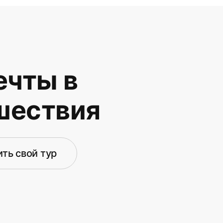
чты в
шествия
ть свой тур