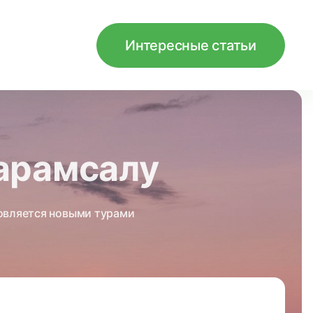
Интересные статьи
харамсалу
новляется новыми турами