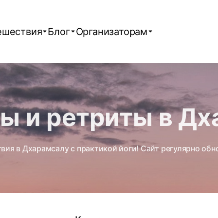
ешествия
Блог
Организаторам
ы и ретриты в Д
вия в Дхарамсалу с практикой йоги! Сайт регулярно об