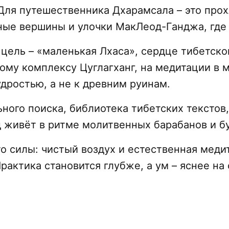
 Для путешественника Дхарамсала – это про
е вершины и улочки МакЛеод-Ганджа, где з
 цель – «маленькая Лхаса», сердце тибетско
вому комплексу Цуглагханг, на медитации в
дростью, а не к древним руинам.
ьного поиска, библиотека тибетских текстов
 живёт в ритме молитвенных барабанов и б
то силы: чистый воздух и естественная меди
актика становится глубже, а ум – яснее на 