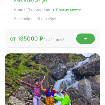
Йога и медитация
Индия, Дхарамсала
+ Другие места
2 октября - 15 октября
от 135000 ₽
/ за 14 дней