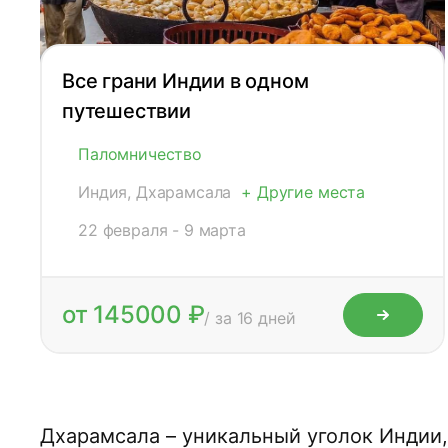
Все грани Индии в одном
путешествии
Паломничество
Индия, Дхарамсала
+ Другие места
22 февраля - 9 марта
от 145000 ₽
/ за 16 дней
Дхарамсала – уникальный уголок Индии