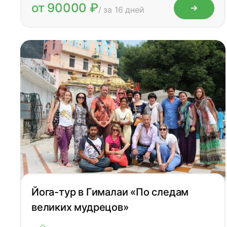
от 90000 ₽
/ за 16 дней
Йога-тур в Гималаи «По следам
великих мудрецов»