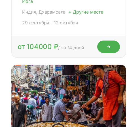
Йога
Индия, Дхарамсала
+ Другие места
29 сентября - 12 октября
от 104000 ₽
/ за 14 дней