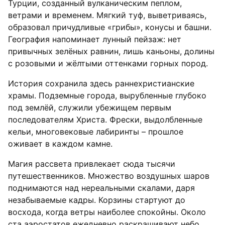
Турции, созданный вулканическим пеплом,
ветрами и временем. Мягкий туф, выветриваясь,
образовал причудливые «грибы», конусы и башни.
География напоминает лунный пейзаж: нет
привычных зелёных равнин, лишь каньоны, долины
с розовыми и жёлтыми оттенками горных пород.
История сохранила здесь раннехристианские
храмы. Подземные города, вырубленные глубоко
под землёй, служили убежищем первым
последователям Христа. Фрески, выдолбленные
кельи, многовековые лабиринты – прошлое
оживает в каждом камне.
Магия рассвета привлекает сюда тысячи
путешественников. Множество воздушных шаров
поднимаются над нереальными скалами, даря
незабываемые кадры. Корзины стартуют до
восхода, когда ветры наиболее спокойны. Около
ста аэростатов ежедневно раскрашивают небо,