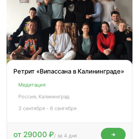
Ретрит «Випассана в Калининграде»
Медитация
Россия, Калининград
3 сентября - 6 сентября
от 29000 ₽
/ за 4 дня