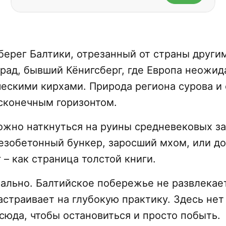
берег Балтики, отрезанный от страны другим
рад, бывший Кёнигсберг, где Европа неожид
ческими кирхами. Природа региона сурова и
есконечным горизонтом.
ожно наткнуться на руины средневековых з
зобетонный бункер, заросший мхом, или до
– как страница толстой книги.
еально. Балтийское побережье не развлекает
настраивает на глубокую практику. Здесь нет
сюда, чтобы остановиться и просто побыть.