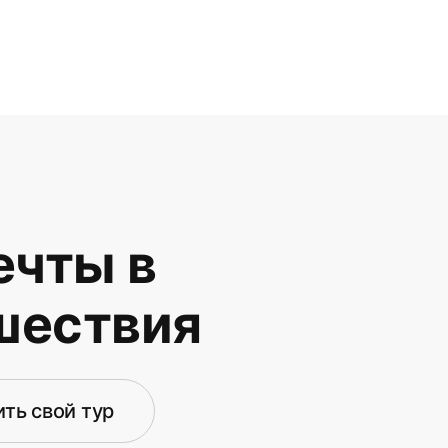
чты в
шествия
ть свой тур